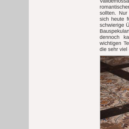
Valldemossa 
romantischen
sollten. Nu
sich heute f
schwierige Ü
Bauspekulant
dennoch ka
wichtigen Te
die sehr vie