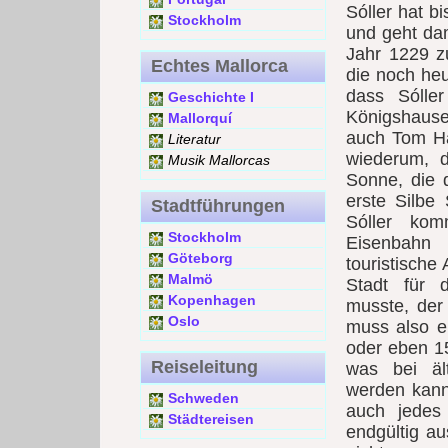
Sóller hat b
Stockholm
und geht dam
Jahr 1229 z
Echtes Mallorca
die noch he
dass Sólle
Geschichte I
Königshauses
Mallorquí
auch Tom Ha
Literatur
wiederum, 
Musik Mallorcas
Sonne, die 
erste Silbe
Stadtführungen
Sóller ko
Stockholm
Eisenbahn
Göteborg
touristische
Malmö
Stadt für 
Kopenhagen
musste, der
Oslo
muss also e
oder eben 15
Reiseleitung
was bei äl
werden kann
Schweden
auch jedes
Städtereisen
endgültig au