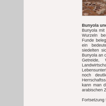
Bunyola und
Bunyola mit
Wurzeln ber
Funde beleg
ein bedeut
siedelten s
Bunyola an d
Getreide,
Landwirtsc
Lebensunterh
noch deut
Herrschafts
kann man di
arabischen Z
Fortsetzung 