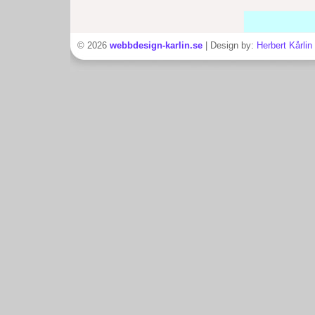
© 2026
webbdesign-karlin.se
| Design by:
Herbert Kårlin