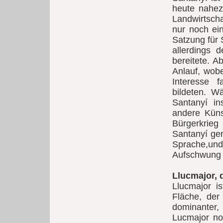
heute nahez
Landwirtscha
nur noch ein
Satzung für 
allerdings 
bereitete. A
Anlauf, wobe
Interesse 
bildeten. W
Santanyí in
andere Küns
Bürgerkrieg
Santanyí ger
Sprache,un
Aufschwung 
Llucmajor, 
Llucmajor i
Fläche, der
dominanter,
Lucmajor no