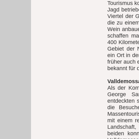
Tourismus k
Jagd betrieb
Viertel der
die zu eine
Wein anbaue
schaffen mac
400 Kilomete
Gebiet der 
ein Ort in d
früher auch 
bekannt für 
Valldemoss
Als der Komp
George Sa
entdeckten s
die Besuch
Massentouris
mit einem re
Landschaft,
beiden konn