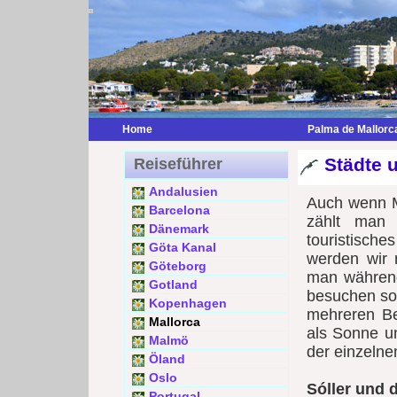
Home
Palma de Mallorc
Städte 
Reiseführer
Andalusien
Auch wenn Ma
Barcelona
zählt man 
Dänemark
touristisch
Göta Kanal
werden wir r
Göteborg
man während 
Gotland
besuchen soll
Kopenhagen
mehreren Be
Mallorca
als Sonne u
Malmö
der einzelne
Öland
Oslo
Sóller und
Portugal