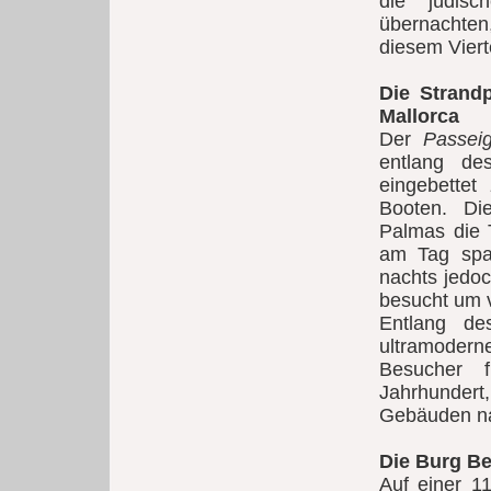
die jüdis
übernachten
diesem Vier
Die Strand
Mallorca
Der
Passei
entlang de
eingebettet
Booten. Di
Palmas die 
am Tag spa
nachts jedoc
besucht um v
Entlang de
ultramoder
Besucher 
Jahrhunder
Gebäuden na
Die Burg Bel
Auf einer 1