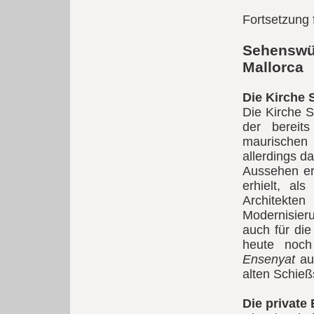
Fortsetzung 
Sehenswü
Mallorca
Die Kirche 
Die Kirche S
der bereit
maurischen S
allerdings d
Aussehen er
erhielt, al
Architekte
Modernisieru
auch für di
heute noc
Ensenyat
aus
alten Schieß
Die private