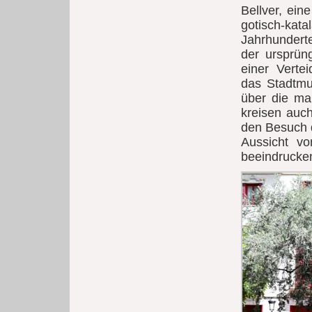
Bellver, ein
gotisch-kat
Jahrhunderte
der ursprün
einer Verte
das Stadtm
über die man
kreisen auc
den Besuch d
Aussicht vo
beeindrucke