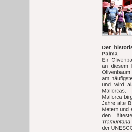
Der histor
Palma
Ein Olivenb
an diesem P
Olivenbaum M
am häufigst
und wird a
Mallorcas,
Mallorca bir
Jahre alte 
Metern und e
den ältes
Tramuntana
der UNESCO