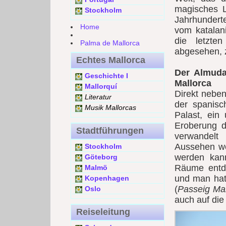
magisches L
Stockholm
Jahrhundert
Home
vom katalani
die letzte
Palma de Mallorca
abgesehen, 
Echtes Mallorca
Der Almudai
Geschichte I
Mallorca
Mallorquí
Direkt nebe
Literatur
der spanisc
Musik Mallorcas
Palast, ein 
Eroberung de
Stadtführungen
verwandelt
Aussehen wei
Stockholm
werden kann
Göteborg
Räume entde
Malmö
und man hat 
Kopenhagen
(
Passeig Mar
Oslo
auch auf die 
Reiseleitung