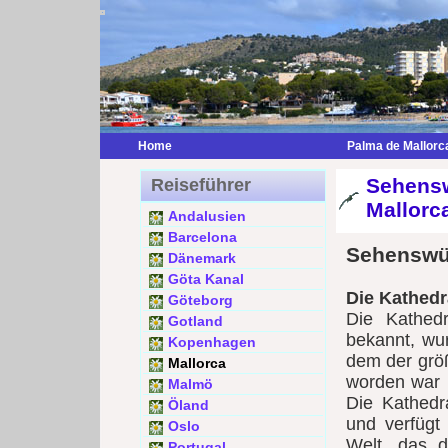
Home
Palma de Mallorc
Sehensw
Reiseführer
Mallorc
Andalusien
Barcelona
Sehenswür
Dänemark
Göta Kanal
Die Kathedr
Göteborg
Die Kathed
Gotland
bekannt, wu
Kopenhagen
dem der größ
Mallorca
worden war 
Malmö
Die Kathedra
Öland
und verfügt
Oslo
Welt, das 
Portugal