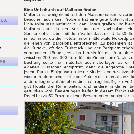
respektiert.
Eine Unterkunft auf Mallorca finden
Mallorca ist weitgehend auf den Massentourismus vorber
rca
Besucher auch kein Problem hat eine gute Unterkunft zu
Linie sollte man natürlich zu den Hotels greifen und hie
Mallorca auch in der Vor- und der Nachsaison ein
Sonnenziel ist, aber mit dem Vorteil dass die Unterkünfte
im Sommer, da die Hotelzimmer mittlerweile Rekordprei
die jenen von Barcelona entsprechen. Zu bedenken ist 
s
die Kurtaxe, oft das Frühstück und der Parkplatz erheb
verursachen können, es also bereits für ein Paar ohne
zwischen 200 und 300 Euro für ein Zimmer pro Nacht zu
en
Buchung sollte man natürlich auch überlegen ob ein H
eigenen Wünschen entspricht, denn die Angebote unte
jedem Punkt. Einige wollen keine Kinder, andere akzept
wieder andere sind mit dem Auto nicht einmal anzuf
andere liegen auf Anhöhen die man regelmäßig zu Fu
gibt Hotels die Ruhe bieten, und andere in denen täg
getrunken wird. Bewertungen helfen in diesem Punkt seh
Regel bis zu 50 Prozent dieser Bewertungen manipuliert s