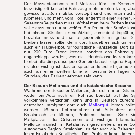
Der Massentourismus auf Mallorca führt im Somme
kurzfristig oft keinerlei Fahrzeug mehr mieten kann, a
gewisse Straßen maßlos verstopft sind und man nacht
Kilometer, und mehr, vom Hotel entfernt in einer kleinen,
Seitenstraße parken muss. Wobei man beim Parken insb
sollte dass man nur an weißen Streifen an der Straße kost
bei blauen Streifen grundsätzlich, zumindest tagsüber
bezahlen muss, und man an jeder Stelle mit gelben St
bleiben lassen sollte, denn dort handelt es sich um ei
auch ein Halteverbot, für touristische Fahrzeuge. Dort zu
nur 200 Euro Strafe kosten, sondern das Fahrzeu
abgeschleppt werden, was die Urlaubskasse leeren kann
hierbei allerdings dass jede Gemeinde auch eigene Regel
es also wichtig ist das entsprechende Schild genau zu
auch an einer weißen Linie an bestimmten Tagen, 
Stunden, das Parken verboten sein kann.
Der Besuch Mallorcas und die katalanische Sprache
Wä,hrend der Besucher Mallorcas, der sich nur am Strand 
weder ein Auto noch ein Fahrrad benutzt, auf die S
vollkommen verzichten kann und in Deutsch zurech
deutscher Immigrant dort auch
Mallorquí
lernen sollt
werden, können Fahrradfahrer und Autofahrer oh
Katalanisch zu können, Probleme haben. Sehr vi
Parkplätzen, die Ortsnamen und wichtige Informat
Mallorca nämlich in Katalanisch geschrieben, einer Sp
autonomen Region Katalonien, zu der auch die Balearen
lesen ist als das Kastilische. Das Problem kann daher