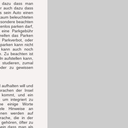
r dazu dass man
ber auch dazu dass
s sein Auto einen
 kaum beleuchteten
esondere beachten
enlos parken darf,
, eine Parkgebühr
reifen das Parken
n Parkverbot, oder
 parken kann nicht
g kann auch noch
. Zu beachten ist
n aufstellen kann,
 studieren, zumal
oder zu gewissen
aufhalten will und
prachen der Insel
t kommt, und ein
e um integriert zu
ne einige Worte
ele Hinweise an
ionen werden auf
rache, die in der
 gehören, öfter zu
 sein dass man als