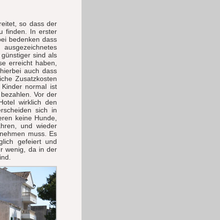
eitet, so dass der
 finden. In erster
rbei bedenken dass
 ausgezeichnetes
 günstiger sind als
se erreicht haben,
hierbei auch dass
liche Zusatzkosten
 Kinder normal ist
 bezahlen. Vor der
otel wirklich den
rscheiden sich in
ieren keine Hunde,
ahren, und wieder
ß nehmen muss. Es
lich gefeiert und
r wenig, da in der
ind.