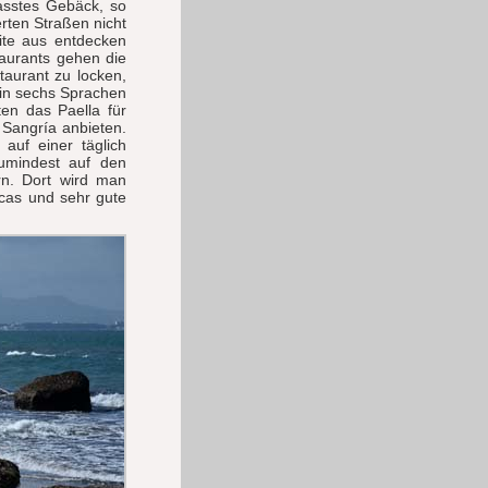
asstes Gebäck, so
rten Straßen nicht
ite aus entdecken
staurants gehen die
aurant zu locken,
 in sechs Sprachen
ten das Paella für
 Sangría anbieten.
auf einer täglich
zumindest auf den
rn. Dort wird man
rcas und sehr gute