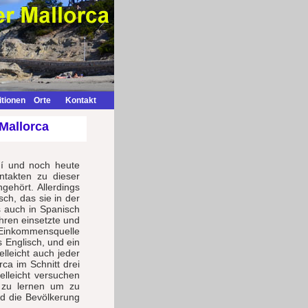
itionen
Orte
Kontakt
Mallorca
uí und noch heute
ntakten zu dieser
gehört. Allerdings
sch, das sie in der
s auch in Spanisch
hren einsetzte und
Einkommensquelle
 Englisch, und ein
elleicht auch jeder
ca im Schnitt drei
elleicht versuchen
n zu lernen um zu
nd die Bevölkerung