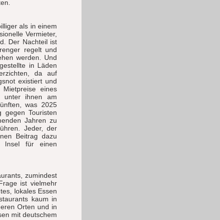
ten.
liger als in einem
ionelle Vermieter,
. Der Nachteil ist
renger regelt und
tehen werden. Und
gestellte in Läden
erzichten, da auf
not existiert und
 Mietpreise eines
le unter ihnen am
künften, was 2025
g gegen Touristen
mmenden Jahren zu
ühren. Jeder, der
einen Beitrag dazu
 Insel für einen
aurants, zumindest
rage ist vielmehr
tes, lokales Essen
staurants kaum in
neren Orten und in
sen mit deutschem