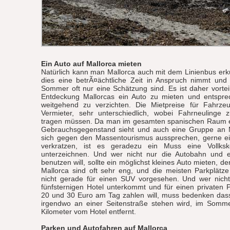
Ein Auto auf Mallorca mieten
Natürlich kann man Mallorca auch mit dem Linienbus er
dies eine betrÃ¤ächtliche Zeit in Anspruch nimmt und
Sommer oft nur eine Schätzung sind. Es ist daher vorteilh
Entdeckung Mallorcas ein Auto zu mieten und entspre
weitgehend zu verzichten. Die Mietpreise für Fahrze
Vermieter, sehr unterschiedlich, wobei Fahrneulinge z
tragen müssen. Da man im gesamten spanischen Raum ei
Gebrauchsgegenstand sieht und auch eine Gruppe an Ma
sich gegen den Massentourismus aussprechen, gerne ei
verkratzen, ist es geradezu ein Muss eine Vollksk
unterzeichnen. Und wer nicht nur die Autobahn und e
benutzen will, sollte ein möglichst kleines Auto mieten, d
Mallorca sind oft sehr eng, und die meisten Parkplätz
nicht gerade für einen SUV vorgesehen. Und wer nich
fünfsternigen Hotel unterkommt und für einen privaten 
20 und 30 Euro am Tag zahlen will, muss bedenken dass
irgendwo an einer Seitenstraße stehen wird, im Somme
Kilometer vom Hotel entfernt.
Parken und Autofahren auf Mallorca