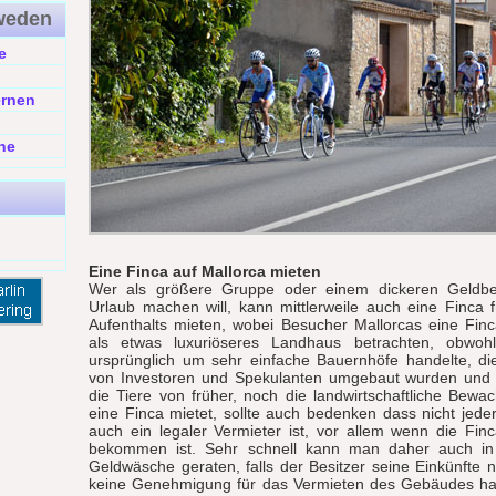
weden
e
g
ernen
ne
Eine Finca auf Mallorca mieten
Wer als größere Gruppe oder einem dickeren Geldbeu
Urlaub machen will, kann mittlerweile auch eine Finca f
Aufenthalts mieten, wobei Besucher Mallorcas eine Fin
als etwas luxuriöseres Landhaus betrachten, obwohl
ursprünglich um sehr einfache Bauernhöfe handelte, die
von Investoren und Spekulanten umgebaut wurden und
die Tiere von früher, noch die landwirtschaftliche Bewa
eine Finca mietet, sollte auch bedenken dass nicht jeder
auch ein legaler Vermieter ist, vor allem wenn die Fin
bekommen ist. Sehr schnell kann man daher auch in
Geldwäsche geraten, falls der Besitzer seine Einkünfte 
keine Genehmigung für das Vermieten des Gebäudes hat