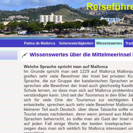
Palma de Mallorca
Sehenswürdigkeiten
Wissenswertes
Trad
Wissenswertes über die Mittelmeerinsel 
Welche Sprache spricht man auf Mallorca
Im Grunde spricht man seit 1229 auf Mallorca Mallorq
greifen sehr viele Bewohner der Insel bei privaten Ko
Sprache, die zur Gruppe der katalanischen Sprachen an
sprechen alle Bewohner der Insel auch gleichzeitig Kastili
Schule lernen, so dass man sich auf Mallorca problemlo
verständigen kann. Und seit der Tourismus in den 60er Ja
sich für viele Orte der Tourismus zur wichtigsten 
entwickelte, sprechen auch sehr viele Bewohner Mallorcas
kleinerer Teil auch Deutsch. über diese Tatsache sollte vi
Tourist etwas nachdenken, denn wenn jemand aus Mallor
Sprachen beherrscht, so sollte man als Gast der Insel vi
auf jeden Fall einige Worte der beiden Inselsprache
zeigen dass man sich wirklich für Mallorca interessiert u