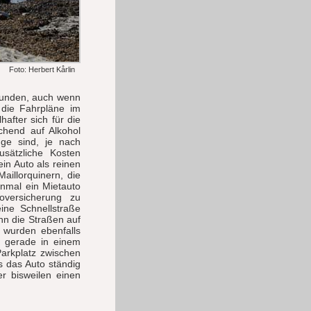
Foto: Herbert Kårlin
kunden, auch wenn
 die Fahrpläne im
after sich für die
chend auf Alkohol
uge sind, je nach
usätzliche Kosten
n Auto als reinen
illorquinern, die
nmal ein Mietauto
oversicherung zu
ine Schnellstraße
enn die Straßen auf
e wurden ebenfalls
t gerade in einem
Parkplatz zwischen
 das Auto ständig
r bisweilen einen