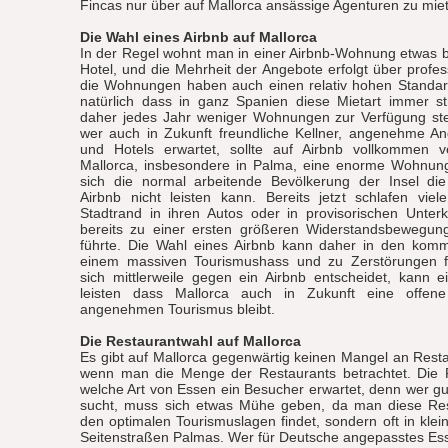
Fincas nur über auf Mallorca ansässige Agenturen zu mie
Die Wahl eines Airbnb auf Mallorca
In der Regel wohnt man in einer Airbnb-Wohnung etwas bil
Hotel, und die Mehrheit der Angebote erfolgt über profess
die Wohnungen haben auch einen relativ hohen Standard
natürlich dass in ganz Spanien diese Mietart immer st
daher jedes Jahr weniger Wohnungen zur Verfügung s
wer auch in Zukunft freundliche Kellner, angenehme An
und Hotels erwartet, sollte auf Airbnb vollkommen v
Mallorca, insbesondere in Palma, eine enorme Wohnungs
sich die normal arbeitende Bevölkerung der Insel die
Airbnb nicht leisten kann. Bereits jetzt schlafen vie
Stadtrand in ihren Autos oder in provisorischen Unter
bereits zu einer ersten größeren Widerstandsbewegun
führte. Die Wahl eines Airbnb kann daher in den ko
einem massiven Tourismushass und zu Zerstörungen f
sich mittlerweile gegen ein Airbnb entscheidet, kann 
leisten dass Mallorca auch in Zukunft eine offene
angenehmen Tourismus bleibt.
Die Restaurantwahl auf Mallorca
Es gibt auf Mallorca gegenwärtig keinen Mangel an Rest
wenn man die Menge der Restaurants betrachtet. Die F
welche Art von Essen ein Besucher erwartet, denn wer gu
sucht, muss sich etwas Mühe geben, da man diese Re
den optimalen Tourismuslagen findet, sondern oft in klei
Seitenstraßen Palmas. Wer für Deutsche angepasstes Es