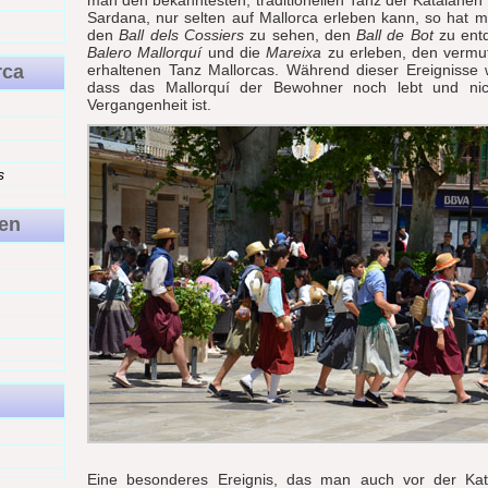
man den bekanntesten, traditionellen Tanz der Katalanen 
Sardana, nur selten auf Mallorca erleben kann, so hat m
den
Ball dels Cossiers
zu sehen, den
Ball de Bot
zu ent
Balero Mallorquí
und die
Mareixa
zu erleben, den vermut
rca
erhaltenen Tanz Mallorcas. Während dieser Ereignisse 
dass das Mallorquí der Bewohner noch lebt und nich
Vergangenheit ist.
s
en
Eine besonderes Ereignis, das man auch vor der Kat