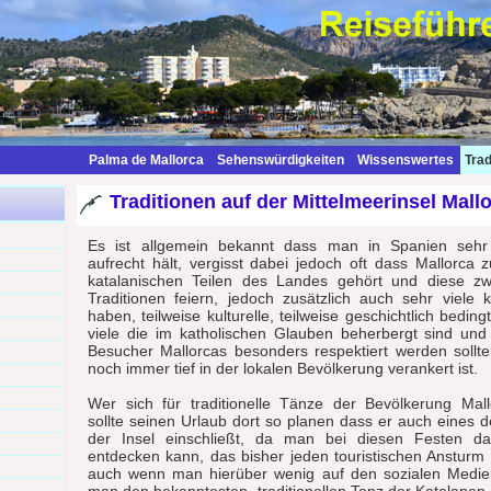
Palma de Mallorca
Sehenswürdigkeiten
Wissenswertes
Trad
Traditionen auf der Mittelmeerinsel Mall
Es ist allgemein bekannt dass man in Spanien sehr 
aufrecht hält, vergisst dabei jedoch oft dass Mallorc
katalanischen Teilen des Landes gehört und diese zw
Traditionen feiern, jedoch zusätzlich auch sehr viele 
haben, teilweise kulturelle, teilweise geschichtlich bedin
viele die im katholischen Glauben beherbergt sind un
Besucher Mallorcas besonders respektiert werden sollte
noch immer tief in der lokalen Bevölkerung verankert ist.
Wer sich für traditionelle Tänze der Bevölkerung Mallo
sollte seinen Urlaub dort so planen dass er auch eines d
der Insel einschließt, da man bei diesen Festen da
entdecken kann, das bisher jeden touristischen Ansturm
auch wenn man hierüber wenig auf den sozialen Medie