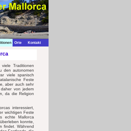
itionen
Orte
Kontakt
orca
viele Traditionen
a zu den autonomen
ar viele spanisch
katalanische Feste
gte, aber auch sehr
d daher von jedem
n, da die Religion
rcas interessiert,
er wichtigen Feste
s echte Mallorca
 überleben konnte,
n findet. Während