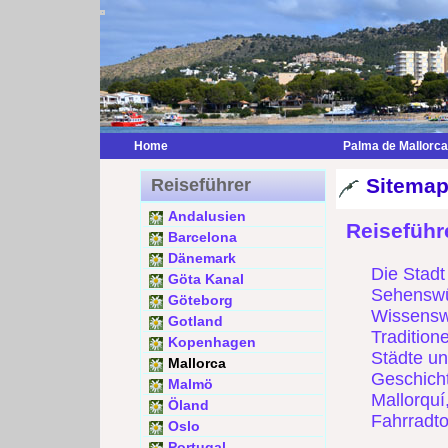
Home
Palma de Mallorca
Sitemap
Reiseführer
Andalusien
Reiseführ
Barcelona
Dänemark
Die Stadt
Göta Kanal
Sehenswür
Göteborg
Wissensw
Gotland
Tradition
Kopenhagen
Städte un
Mallorca
Geschicht
Malmö
Mallorquí
Öland
Fahrradto
Oslo
Portugal