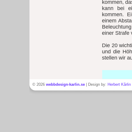
kommen, das
kann bei e
kommen. Ei
einem Absta
Beleuchtung
einer Strafe
Die 20 wicht
und die Höhe
stellen wir a
© 2026
webbdesign-karlin.se
| Design by:
Herbert Kårlin