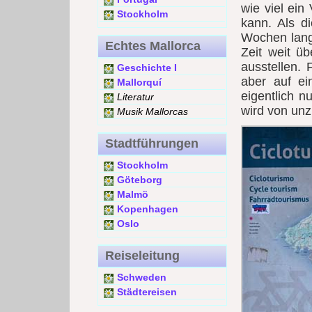
wie viel ei
Stockholm
kann. Als d
Wochen lang 
Echtes Mallorca
Zeit weit üb
ausstellen. F
Geschichte I
aber auf e
Mallorquí
eigentlich n
Literatur
wird von unz
Musik Mallorcas
Stadtführungen
Stockholm
Göteborg
Malmö
Kopenhagen
Oslo
Reiseleitung
Schweden
Städtereisen