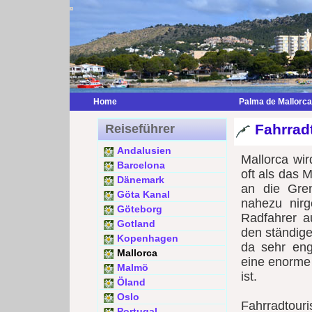
Home
Palma de Mallorca
Fahrrad
Reiseführer
Andalusien
Mallorca wi
Barcelona
oft als das 
Dänemark
an die Gre
Göta Kanal
nahezu nirg
Göteborg
Radfahrer a
Gotland
den ständige
Kopenhagen
da sehr eng
Mallorca
eine enorme 
Malmö
ist.
Öland
Oslo
Fahrradtouri
Portugal