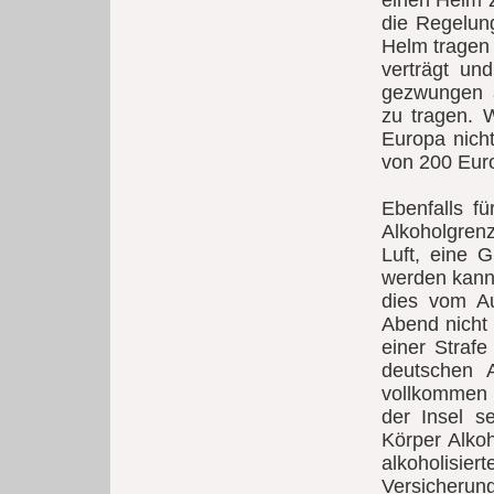
einen Helm z
die Regelung
Helm tragen
verträgt un
gezwungen 
zu tragen. 
Europa nicht
von 200 Eur
Ebenfalls fü
Alkoholgren
Luft, eine G
werden kann.
dies vom A
Abend nicht 
einer Straf
deutschen A
vollkommen 
der Insel se
Körper Alkoh
alkoholisie
Versicherung