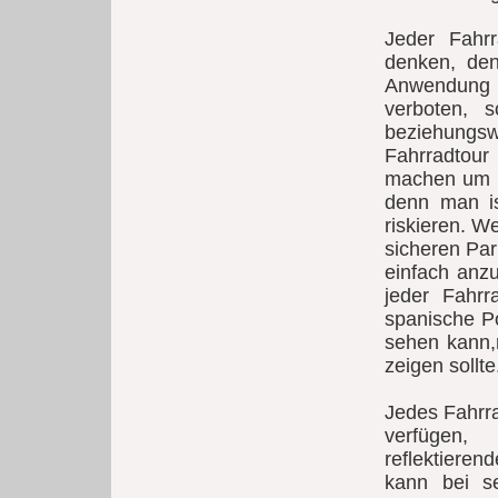
Jeder Fahrr
denken, den
Anwendung e
verboten, 
beziehung
Fahrradtour
machen um di
denn man is
riskieren. W
sicheren Par
einfach anzu
jeder Fahrr
spanische Po
sehen kann,
zeigen sollte
Jedes Fahrr
verfügen,
reflektiere
kann bei s