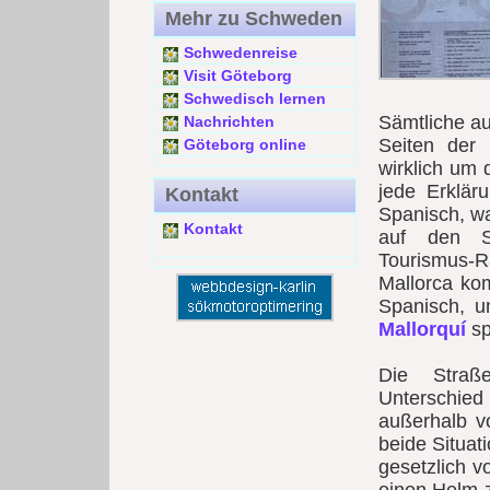
Mehr zu Schweden
Schwedenreise
Visit Göteborg
Schwedisch lernen
Sämtliche au
Nachrichten
Seiten der
Göteborg online
wirklich um 
jede Erkläru
Kontakt
Spanisch, wa
Kontakt
auf den St
Tourismus-R
Mallorca ko
Spanisch, u
Mallorquí
sp
Die Straß
Unterschied
außerhalb 
beide Situat
gesetzlich v