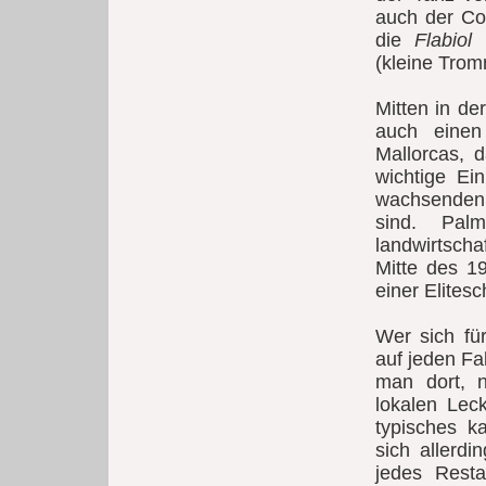
auch der Co
die
Flabiol
(
(kleine Trom
Mitten in de
auch einen
Mallorcas, 
wichtige Ei
wachsenden 
sind. Pal
landwirtscha
Mitte des 1
einer Elites
Wer sich für
auf jeden Fa
man dort, n
lokalen Lec
typisches k
sich allerd
jedes Resta