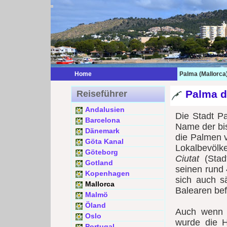
Home
Palma (Mallorca
Palma d
Reiseführer
Andalusien
Die Stadt Pa
Barcelona
Name der bis
Dänemark
die Palmen v
Göta Kanal
Lokalbevölke
Göteborg
Ciutat
(Stadt
Gotland
seinen rund 
Kopenhagen
sich auch s
Mallorca
Balearen bef
Malmö
Öland
Auch wenn b
Oslo
wurde die H
Portugal