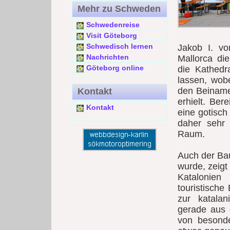
Mehr zu Schweden
Schwedenreise
Visit Göteborg
Schwedisch lernen
Jakob I. vo
Nachrichten
Mallorca di
Göteborg online
die Kathedr
lassen, wob
den Beiname
Kontakt
erhielt. Ber
Kontakt
eine gotisch
daher sehr 
Raum.
Auch der B
wurde, zeigt
Katalonien
touristische
zur katalan
gerade aus 
von besonde