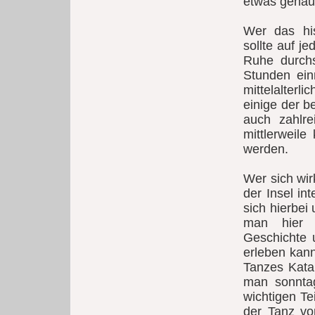
etwas genaue
Wer das his
sollte auf je
Ruhe durchs
Stunden ein
mittelalter
einige der b
auch zahlre
mittlerweil
werden.
Wer sich wir
der Insel in
sich hierbei
man hier d
Geschichte u
erleben kann
Tanzes Katal
man sonnta
wichtigen Te
der Tanz von