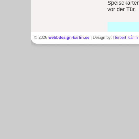
Speisekarte
vor der Tür.
© 2026
webbdesign-karlin.se
| Design by:
Herbert Kårlin