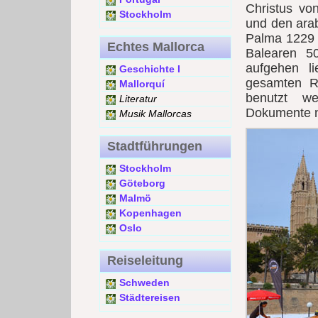
Christus v
Stockholm
und den arab
Palma 1229 
Echtes Mallorca
Balearen 5
aufgehen l
Geschichte I
gesamten Re
Mallorquí
benutzt we
Literatur
Dokumente nu
Musik Mallorcas
Stadtführungen
Stockholm
Göteborg
Malmö
Kopenhagen
Oslo
Reiseleitung
Schweden
Städtereisen