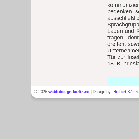
kommunizi
bedenken so
ausschließ
Sprachgrupp
Läden und Re
tragen, den
greifen, so
Unternehmens
Tür zur Inse
18. Bundesla
© 2026
webbdesign-karlin.se
| Design by:
Herbert Kårlin