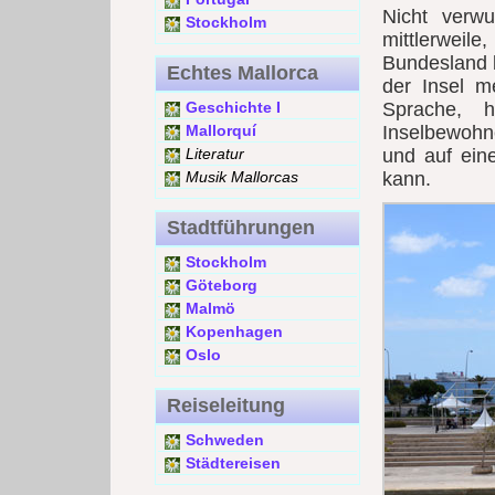
Nicht verw
Stockholm
mittlerweile
Bundesland b
Echtes Mallorca
der Insel 
Geschichte I
Sprache, h
Mallorquí
Inselbewohne
Literatur
und auf eine
Musik Mallorcas
kann.
Stadtführungen
Stockholm
Göteborg
Malmö
Kopenhagen
Oslo
Reiseleitung
Schweden
Städtereisen