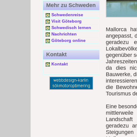
Mehr zu Schweden
Schwedenreise
Visit Göteborg
Schwedisch lernen
Mallorca h
Nachrichten
angepasst, d
Göteborg online
geradezu e
Lokalbevöl
Kontakt
gegenüber se
Jahreszeiten 
Kontakt
da dies nic
Bauwerke, di
interessier
die Bewohne
Tourismus d
Eine besonde
mittlerwei
Landschaft
geradezu a
Steigungen