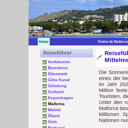
Home
Palma de Mallorca
Reisefü
Reiseführer
Mittelm
Andalusien
Barcelona
Die Sonnenin
Dänemark
eines der b
Göta Kanal
im Jahr 202
Göteborg
Million fest
Gotland
Touristen, d
Kopenhagen
Unter den ru
Mallorca
Mallorca bes
Malmö
Millionen S
Öland
Nationen nu
Oslo
Portugal