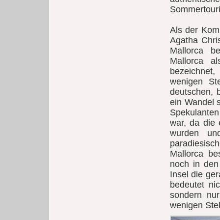
Sommertouris
Als der Komp
Agatha Chris
Mallorca b
Mallorca a
bezeichnet
wenigen Ste
deutschen, 
ein Wandel s
Spekulanten
war, da die
wurden und
paradiesis
Mallorca bes
noch in den
Insel die ge
bedeutet nic
sondern nu
wenigen Stel