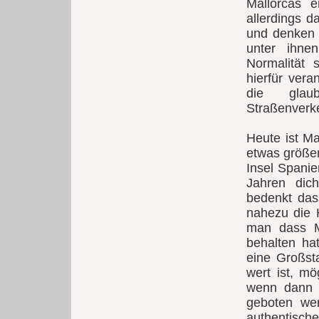
Mallorcas e
allerdings d
und denken n
unter ihne
Normalität s
hierfür vera
die gla
Straßenverk
Heute ist Ma
etwas größer
Insel Spanie
Jahren dic
bedenkt das
nahezu die H
man dass Ma
behalten ha
eine Großsta
wert ist, mö
wenn dann ni
geboten wer
authentische