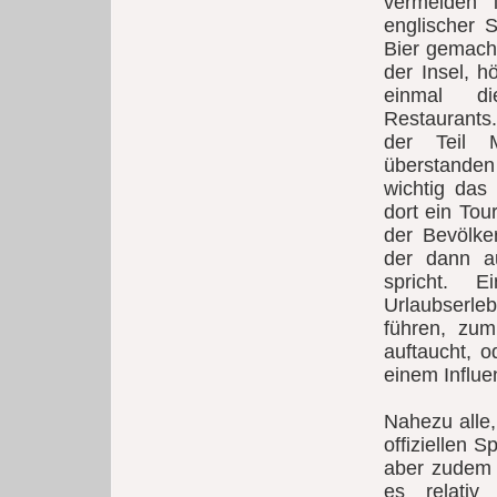
vermeiden 
englischer 
Bier gemacht
der Insel, h
einmal die
Restaurants.
der Teil M
überstanden h
wichtig das
dort ein Tour
der Bevölk
der dann au
spricht. 
Urlaubserleb
führen, zum
auftaucht, 
einem Influe
Nahezu alle,
offiziellen S
aber zudem 
es relativ